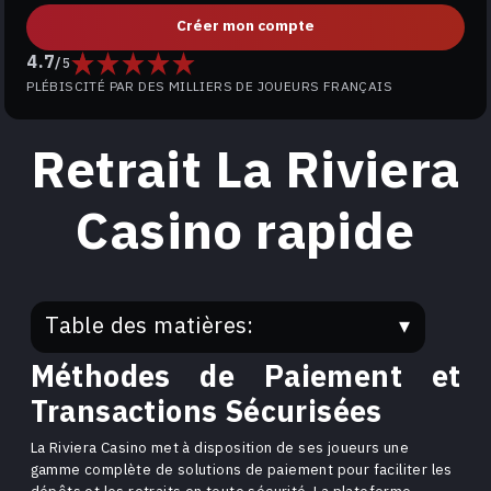
Créer mon compte
4.7
/
5
PLÉBISCITÉ PAR DES MILLIERS DE JOUEURS FRANÇAIS
Retrait La Riviera
Casino rapide
Table des matières:
Méthodes de Paiement et
Transactions Sécurisées
La Riviera Casino met à disposition de ses joueurs une
gamme complète de solutions de paiement pour faciliter les