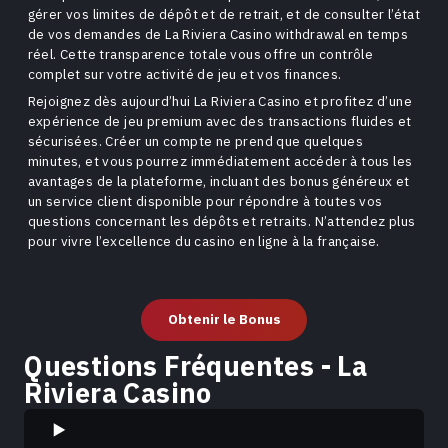
gérer vos limites de dépôt et de retrait, et de consulter l’état
de vos demandes de La Riviera Casino withdrawal en temps
réel. Cette transparence totale vous offre un contrôle
complet sur votre activité de jeu et vos finances.
Rejoignez dès aujourd’hui La Riviera Casino et profitez d’une
expérience de jeu premium avec des transactions fluides et
sécurisées. Créer un compte ne prend que quelques
minutes, et vous pourrez immédiatement accéder à tous les
avantages de la plateforme, incluant des bonus généreux et
un service client disponible pour répondre à toutes vos
questions concernant les dépôts et retraits. N’attendez plus
pour vivre l’excellence du casino en ligne à la française.
Obtenir le Bonus
Questions Fréquentes - La
Riviera Casino